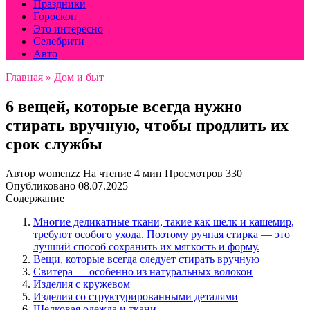
Праздники
Гороскоп
Это интересно
Селебрити
Авто
Главная
»
Дом и быт
6 вещей, которые всегда нужно
стирать вручную, чтобы продлить их
срок службы
Автор
womenzz
На чтение
4 мин
Просмотров
330
Опубликовано
08.07.2025
Содержание
Многие деликатные ткани, такие как шелк и кашемир,
требуют особого ухода. Поэтому ручная стирка — это
лучший способ сохранить их мягкость и форму.
Вещи, которые всегда следует стирать вручную
Свитера — особенно из натуральных волокон
Изделия с кружевом
Изделия со структурированными деталями
Шелковая одежда и ткани