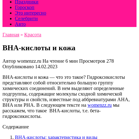
Праздники
Гороскоп
Это интересно
Селебрити
Авто
Главная
»
Красота
BHA-кислоты и кожа
Автор
womenzz.ru
На чтение
6 мин
Просмотров
278
Опубликовано
14.02.2023
BHA-кислоты и кожа — что это такое? Гидроксикислоты
представляют собой относительно большую группу
химических соединений. В нем выделяют определенные
подгруппы, содержащие молекулы сходной химической
структуры и свойств, известные под аббревиатурами AHA,
BHA или PHA. В следующем тексте на
womenzz.ru
мы
расскажем, что такое BHA-кислоты, т.е. бета-
гидроксикислоты.
Содержание
ВНА-кислоты: характеристика и виды