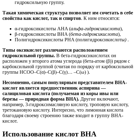
гидроксильную группу.
Такая химическая структура позволяет им сочетать в себе
свойства как кислот, так и спиртов
. К ним относятся:
α-гидроксикислоты AHA (
альфа-гидроксикислота
),
β-гидроксикислоты BHA (
бета-гидроксикислота
),
Полигидроксикислоты PHA (полигидроксикислоты
)
.
Типы оксикислот различаются расположением
гидроксильной группы.
В бета-гидроксикислотах он
расположен у второго атома углерода (бета-атом (β)) рядом с
карбоксильной группой (считая по порядку от карбоксильной
группы HCOO–C(α)–C(β)–C(γ)… –С(ω) ).
Несомненно, самым популярным представителем ВНА-
кислот является предшественник аспирина —
салициловая кислота (получаемая из коры ивы или
березы — природная форма ВНА).
Другие включают,
например, 3-гидроксимасляную кислоту, троповую кислоту,
третокановую кислоту. Интересно, что лимонная кислота
благодаря своему строению также входит в группу BHA-
кислот.
Использование кислот BHA