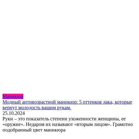
Маникюр
Модный антивозрастной маникюр: 5 оттенков лака, которые
вернут молодость вашим рукам.
25.10.2024
Руки – это показатель степени ухоженности женщины, ее
«оружие». Недаром их называют «вторым лицом». Грамотно
подобранный цвет маникюра