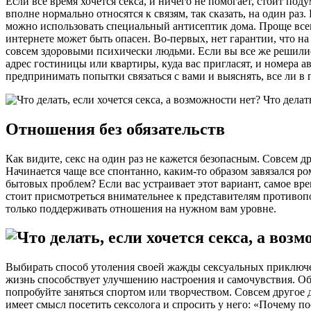
Если все время хочется секса, и ничего не помогает, стоит по
вполне нормально относятся к связям, так сказать, на один раз
можно использовать специальный антисептик дома. Проще всего
интернете может быть опасен. Во-первых, нет гарантии, что на 
совсем здоровыми психически людьми. Если вы все же решились
адрес гостиницы или квартиры, куда вас пригласят, и номера а
предпринимать попытки связаться с вами и выяснять, все ли в 
Отношения без обязательств
Как видите, секс на один раз не кажется безопасным. Совсем 
Начинается чаще все спонтанно, каким-то образом завязался ро
бытовых проблем? Если вас устраивает этот вариант, самое вр
стоит присмотреться внимательнее к представителям противоп
только поддерживать отношения на нужном вам уровне.
Выбирать способ утоления своей жажды сексуальных приключен
жизнь способствует улучшению настроения и самочувствия. Об 
попробуйте заняться спортом или творчеством. Совсем другое
имеет смысл посетить сексолога и спросить у него: «Почему по