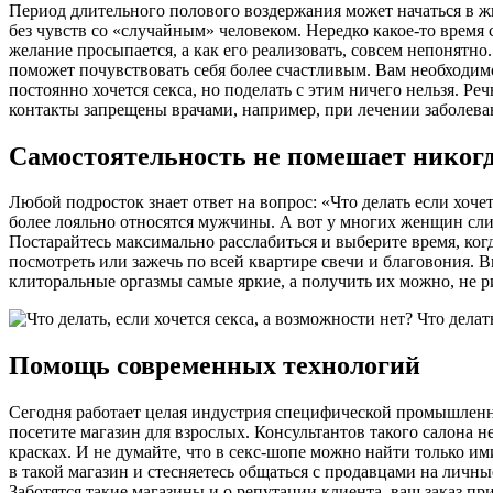
Период длительного полового воздержания может начаться в ж
без чувств со «случайным» человеком. Нередко какое-то время 
желание просыпается, а как его реализовать, совсем непонятно
поможет почувствовать себя более счастливым. Вам необходи
постоянно хочется секса, но поделать с этим ничего нельзя. Р
контакты запрещены врачами, например, при лечении заболева
Самостоятельность не помешает никог
Любой подросток знает ответ на вопрос: «Что делать если хоче
более лояльно относятся мужчины. А вот у многих женщин слиш
Постарайтесь максимально расслабиться и выберите время, ког
посмотреть или зажечь по всей квартире свечи и благовония. Вы
клиторальные оргазмы самые яркие, а получить их можно, не 
Помощь современных технологий
Сегодня работает целая индустрия специфической промышленнос
посетите магазин для взрослых. Консультантов такого салона не
красках. И не думайте, что в секс-шопе можно найти только и
в такой магазин и стесняетесь общаться с продавцами на личн
Заботятся такие магазины и о репутации клиента, ваш заказ пр