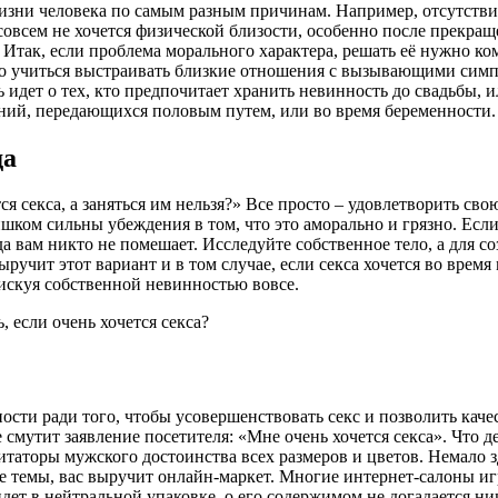
изни человека по самым разным причинам. Например, отсутстви
совсем не хочется физической близости, особенно после прекращ
. Итак, если проблема морального характера, решать её нужно ко
мо учиться выстраивать близкие отношения с вызывающими симп
ечь идет о тех, кто предпочитает хранить невинность до свадьб
ний, передающихся половым путем, или во время беременности. 
да
тся секса, а заняться им нельзя?» Все просто – удовлетворить с
ком сильны убеждения в том, что это аморально и грязно. Если 
да вам никто не помешает. Исследуйте собственное тело, а для 
ручит этот вариант и в том случае, если секса хочется во время
рискуя собственной невинностью вовсе.
ти ради того, чтобы усовершенствовать секс и позволить качес
 смутит заявление посетителя: «Мне очень хочется секса». Что д
митаторы мужского достоинства всех размеров и цветов. Немало 
ые темы, вас выручит онлайн-маркет. Многие интернет-салоны и
идет в нейтральной упаковке, о его содержимом не догадается н