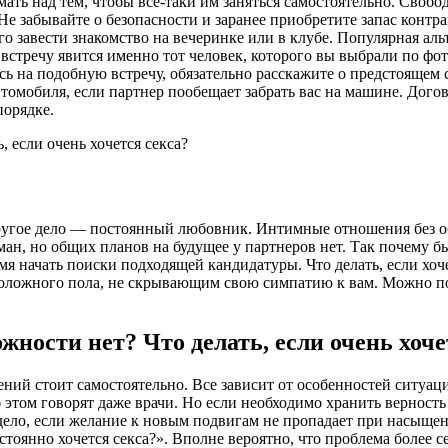
думать над тем, чтобы все-таки им заняться самостоятельно. Св
. Не забывайте о безопасности и заранее приобретите запас конт
 завести знакомство на вечеринке или в клубе. Популярная альт
встречу явится именно тот человек, которого вы выбрали по фото
 на подобную встречу, обязательно расскажите о предстоящем с
втомобиля, если партнер пообещает забрать вас на машине. Догов
порядке.
другое дело — постоянный любовник. Интимные отношения без обя
ман, но общих планов на будущее у партнеров нет. Так почему бы
емя начать поиски подходящей кандидатуры. Что делать, если хоч
оложного пола, не скрывающим свою симпатию к вам. Можно поп
ий стоит самостоятельно. Все зависит от особенностей ситуац
этом говорят даже врачи. Но если необходимо хранить верность 
 дело, если желание к новым подвигам не пропадает при насыще
стоянно хочется секса?». Вполне вероятно, что проблема более с