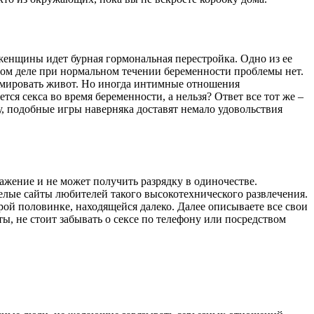
женщины идет бурная гормональная перестройка. Одно из ее
мом деле при нормальном течении беременности проблемы нет.
авмировать живот. Но иногда интимные отношения
ся секса во время беременности, а нельзя? Ответ все тот же –
у, подобные игры наверняка доставят немало удовольствия
ажение и не может получить разрядку в одиночестве.
лые сайты любителей такого высокотехнического развлечения.
орой половинке, находящейся далеко. Далее описываете все свои
ты, не стоит забывать о сексе по телефону или посредством