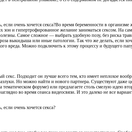
Во время беременности в организме 
х зон и гипертрофированное желание заниматься сексом. На са
полезны. Самое сложное — выбрать удобную позу, без риска тр
за выкидыша или иные патологии. Так что же делать, если хочет
акого вреда. Можно подключить к этому процессу и будущего пап
 секс. Подходит он лучше всего тем, кто имеет неплохое вообр
злуки. Но можно найти и нового партнера. Существуют даже це
 (на тематическом форуме) или предлагаете столь смелую идею вт
аглядно во время сеанса видеосвязи. И это далеко не все вариан