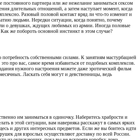
е постоянного партнера или же нежелание заниматься сексом
ения длительных отношений, а затем наступает момент, когда
мплексно. Разовый половой контакт вряд ли что-то изменит и
атию людьми. Нередки ситуации, когда понятно, почему
ы, или о девушках, ждущих любимых из армии. Иногда половые
Как же побороть основной инстинкт в этом случае?
вою потребность собственными силами. К занятиям мастурбацией
это про вас, самое время избавиться от подобных комплексов.
создания нужного настроения можете даже эротический фильм
 месячных. Ласкать себя могут и девственницы, ведь
твенно им заниматься в одиночку. Наберитесь храбрости и
елать в этой ситуации, вам наверняка расскажут в самых ярких
здесь и других интересных предметов. Если же вы боитесь идти
грушек для взрослых осуществляют доставку по всей России.
икто из окружающих, пока вы не вскроете коробку дома.