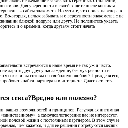
ободные люди, не желающие завязывать серьезных отношений,
рацептивов. Для уверенности в своей защите после контакта
ернатива – сайты знакомств. Но учтите, что поиск партнера в
. Во-вторых, нельзя забывать и о вероятности знакомства с не
видании близкой подруге или другу. Не поленитесь указать
оритесь и о времени, когда друзьям стоит начать
зательств встречаются в наше время не так уж и часто.
 не дарить друг другу наслаждение, без мук ревности и
ется секса и вы готовы на свободную любовь? Прежде всего,
робовать найти партнера и в интернете. Далее остается
Вредно или полезно?
ии, ваших возможностей и принципов. Регулярная интимная
«единственному», а самоудовлетворение вас не интересует,
нной половой жизни с постоянным партнером. В этом случае
ерьезная, чем кажется, и для ее решения потребуются месяцы