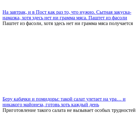
На завтрак, и в Пост как раз то, что нужно. Сытная закуска-
намазка, хотя здесь нет ни грамма мяса. Паштет из фасоли
Паштет из фасоли, хотя здесь нет ни грамма мяса получается
Беру кабачки и помидоры: такой салат улетает на ура… и
никакого майонеза, готовь хоть каждый день
Приготовление такого салата не вызывает особых трудностей