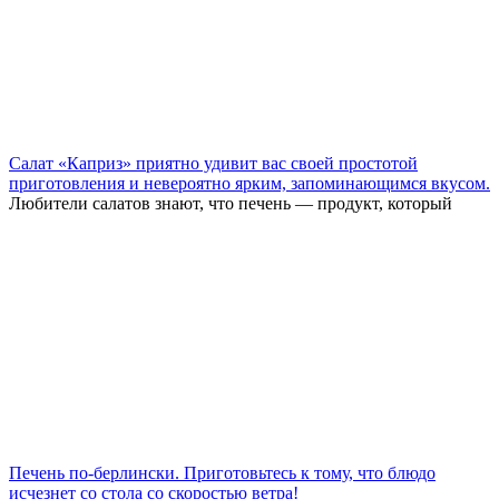
Салат «Каприз» приятно удивит вас своей простотой
приготовления и невероятно ярким, запоминающимся вкусом.
Любители салатов знают, что печень — продукт, который
Печень по-берлински. Приготовьтесь к тому, что блюдо
исчезнет со стола со скоростью ветра!