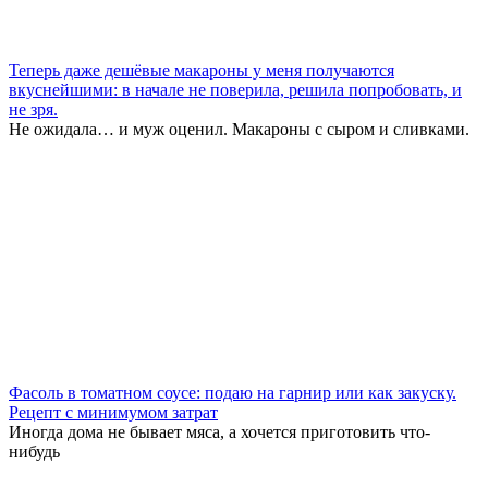
Теперь даже дешёвые макароны у меня получаются
вкуснейшими: в начале не поверила, решила попробовать, и
не зря.
Не ожидала… и муж оценил. Макароны с сыром и сливками.
Фасоль в томатном соусе: подаю на гарнир или как закуску.
Рецепт с минимумом затрат
Иногда дома не бывает мяса, а хочется приготовить что-
нибудь