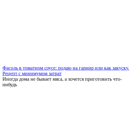
Фасоль в томатном соусе: подаю на гарнир или как закуску.
Рецепт с минимумом затрат
Иногда дома не бывает мяса, а хочется приготовить что-
нибудь