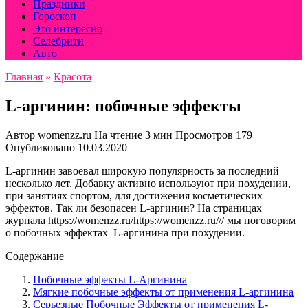
Праздники
Гороскоп
Это интересно
Селебрити
Авто
Главная
»
Красота
L-аргинин: побочные эффекты
Автор
womenzz.ru
На чтение
3 мин
Просмотров
179
Опубликовано
10.03.2020
L-аргинин завоевал широкую популярность за последний
несколько лет. Добавку активно используют при похудении,
при занятиях спортом, для достижения косметических
эффектов. Так ли безопасен L-аргинин? На страницах
журнала https://womenzz.ru/https://womenzz.ru/// мы поговорим
о побочных эффектах L-аргинина при похудении.
Содержание
Побочные эффекты L-Аргинина
Мягкие побочные эффекты от применения L-аргинина
Серьезные Побочные Эффекты от применения L-