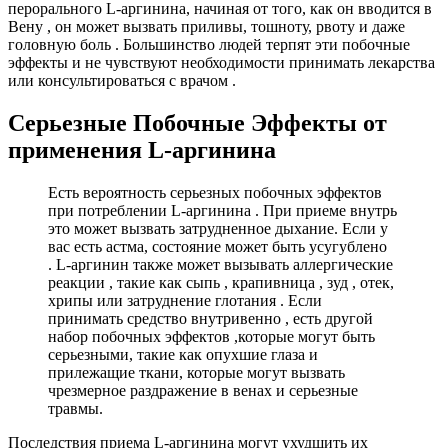
перорального L-аргинина, начиная от того, как он вводится в
Вену , он может вызвать приливы, тошноту, рвоту и даже
головную боль . Большинство людей терпят эти побочные
эффекты и не чувствуют необходимости принимать лекарства
или консультироваться с врачом .
Серьезные Побочные Эффекты от
применения L-аргинина
Есть вероятность серьезных побочных эффектов
при потреблении L-аргинина . При приеме внутрь
это может вызвать затрудненное дыхание. Если у
вас есть астма, состояние может быть усугублено
. L-аргинин также может вызывать аллергические
реакции , такие как сыпь , крапивница , зуд , отек,
хрипы или затруднение глотания . Если
принимать средство внутривенно , есть другой
набор побочных эффектов ,которые могут быть
серьезными, такие как опухшие глаза и
прилежащие ткани, которые могут вызвать
чрезмерное раздражение в венах и серьезные
травмы.
Последствия приема L-аргинина могут ухудшить их