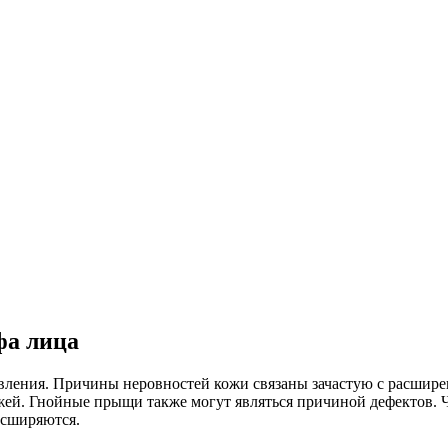
фа лица
явления. Причины неровностей кожи связаны зачастую с расшир
жей. Гнойные прыщи также могут являться причиной дефектов. 
асширяются.