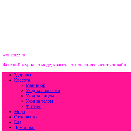
womenzz.ru
Женский журнал о моде, красоте, отношениях| читать онлайн
Здоровье
Красота
Маникюр
Уход за волосами
Уход за лицом
Уход за телом
Фитнес
Мода
Отношения
Еда
Дом и быт