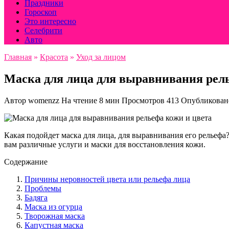
Праздники
Гороскоп
Это интересно
Селебрити
Авто
Главная
»
Красота
»
Уход за лицом
Маска для лица для выравнивания рель
Автор
womenzz
На чтение
8 мин
Просмотров
413
Опубликован
Какая подойдет маска для лица, для выравнивания его рельеф
вам различные услуги и маски для восстановления кожи.
Содержание
Причины неровностей цвета или рельефа лица
Проблемы
Бадяга
Маска из огурца
Творожная маска
Капустная маска