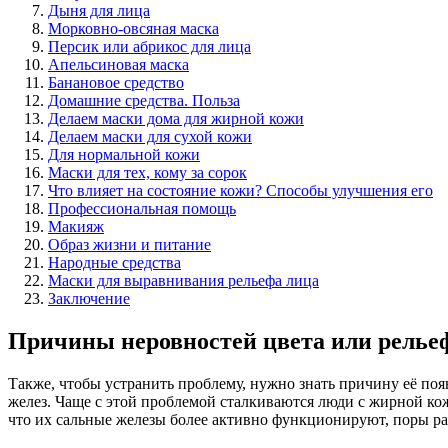
Дыня для лица
Морковно-овсяная маска
Персик или абрикос для лица
Апельсиновая маска
Банановое средство
Домашние средства. Польза
Делаем маски дома для жирной кожи
Делаем маски для сухой кожи
Для нормальной кожи
Маски для тех, кому за сорок
Что влияет на состояние кожи? Способы улучшения его
Профессиональная помощь
Макияж
Образ жизни и питание
Народные средства
Маски для выравнивания рельефа лица
Заключение
Причины неровностей цвета или релье
Также, чтобы устранить проблему, нужно знать причину её по
желез. Чаще с этой проблемой сталкиваются люди с жирной ко
что их сальные железы более активно функционируют, поры р