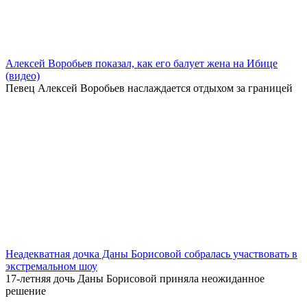
Алексей Воробьев показал, как его балует жена на Ибице
(видео)
Певец Алексей Воробьев наслаждается отдыхом за границей
Неадекватная дочка Даны Борисовой собралась участвовать в
экстремальном шоу
17-летняя дочь Даны Борисовой приняла неожиданное
решение