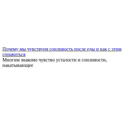
Почему мы чувствуем сонливость после еды и как с этим
справиться
Многим знакомо чувство усталости и сонливости,
накатывающее