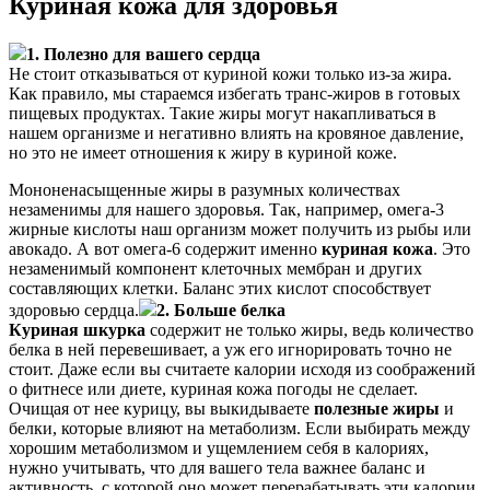
Куриная кожа для здоровья
1. Полезно для вашего сердца
Не стоит отказываться от куриной кожи только из-за жира.
Как правило, мы стараемся избегать транс-жиров в готовых
пищевых продуктах. Такие жиры могут накапливаться в
нашем организме и негативно влиять на кровяное давление,
но это не имеет отношения к жиру в куриной коже.
Мононенасыщенные жиры в разумных количествах
незаменимы для нашего здоровья. Так, например, омега-3
жирные кислоты наш организм может получить из рыбы или
авокадо. А вот омега-6 содержит именно
куриная кожа
. Это
незаменимый компонент клеточных мембран и других
составляющих клетки. Баланс этих кислот способствует
здоровью сердца.
2. Больше белка
Куриная шкурка
содержит не только жиры, ведь количество
белка в ней перевешивает, а уж его игнорировать точно не
стоит. Даже если вы считаете калории исходя из соображений
о фитнесе или диете, куриная кожа погоды не сделает.
Очищая от нее курицу, вы выкидываете
полезные жиры
и
белки, которые влияют на метаболизм. Если выбирать между
хорошим метаболизмом и ущемлением себя в калориях,
нужно учитывать, что для вашего тела важнее баланс и
активность, с которой оно может перерабатывать эти калории.