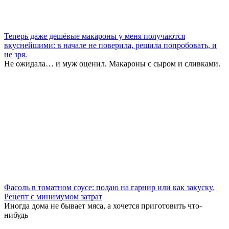
Теперь даже дешёвые макароны у меня получаются
вкуснейшими: в начале не поверила, решила попробовать, и
не зря.
Не ожидала… и муж оценил. Макароны с сыром и сливками.
Фасоль в томатном соусе: подаю на гарнир или как закуску.
Рецепт с минимумом затрат
Иногда дома не бывает мяса, а хочется приготовить что-
нибудь