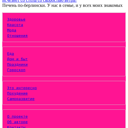
исчезнет со стола со скоростью ветра!
Печень по-берлински. У нас в семье, и у всех моих знакомых
Здоровье
Красота
Мода
Отношения
Еда
Дом и быт
Праздники
Гороскоп
Это интересно
Похудение
Саморазвитие
О проекте
Об авторе
Контакты