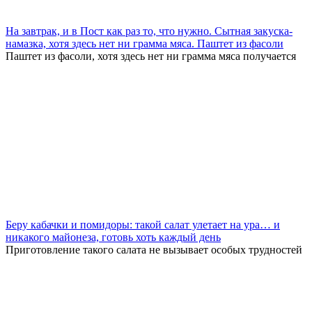
На завтрак, и в Пост как раз то, что нужно. Сытная закуска-
намазка, хотя здесь нет ни грамма мяса. Паштет из фасоли
Паштет из фасоли, хотя здесь нет ни грамма мяса получается
Беру кабачки и помидоры: такой салат улетает на ура… и
никакого майонеза, готовь хоть каждый день
Приготовление такого салата не вызывает особых трудностей