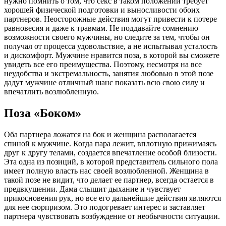
нужно помнить о том, что секс в таком положении требует
хорошей физической подготовки и выносливости обоих
партнеров. Неосторожные действия могут привести к потере
равновесия и даже к травмам. Не поддавайте сомнению
возможности своего мужчины, но следите за тем, чтобы он
получал от процесса удовольствие, а не испытывал усталость
и дискомфорт. Мужчине нравится поза, в которой вы сможете
увидеть все его преимущества. Поэтому, несмотря на все
неудобства и экстремальность, занятия любовью в этой позе
дадут мужчине отличный шанс показать всю свою силу и
впечатлить возлюбленную.
Поза «Боком»
Оба партнера ложатся на бок и женщина располагается
спиной к мужчине. Когда пара лежит, вплотную прижимаясь
друг к другу телами, создается впечатление особой близости.
Эта одна из позиций, в которой представитель сильного пола
имеет полную власть нас своей возлюбленной. Женщина в
такой позе не видит, что делает ее партнер, всегда остается в
предвкушении. Дама слышит дыхание и чувствует
прикосновения рук, но все его дальнейшие действия являются
для нее сюрпризом. Это подогревает интерес и заставляет
партнера чувствовать возбуждение от необычности ситуации.