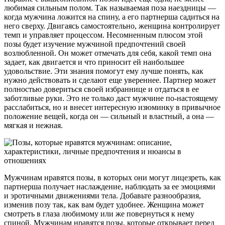
любимая сильным полом. Так называемая поза наездницы —
когда мужчина ложится на спину, а его партнерша садиться на
него сверху. Двигаясь самостоятельно, женщина контролирует
темп и управляет процессом. Несомненным плюсом этой
позы будет изучение мужчиной предпочтений своей
возлюбленной. Он может отмечать для себя, какой темп она
задает, как двигается и что приносит ей наибольшее
удовольствие. Эти знания помогут ему лучше понять, как
нужно действовать и сделают еще увереннее. Партнер может
полностью довериться своей избраннице и отдаться в ее
заботливые руки. Это не только даст мужчине по-настоящему
расслабиться, но и внесет интересную изюминку в привычное
положение вещей, когда он — сильный и властный, а она —
мягкая и нежная.
Мужчинам нравятся позы, в которых они могут лицезреть, как
партнерша получает наслаждение, наблюдать за ее эмоциями
и эротичными движениями тела. Добавьте разнообразия,
изменив позу так, как вам будет удобнее. Женщина может
смотреть в глаза любимому или же повернуться к нему
спиной. Мужчинам нравятся позы, которые открывает перед