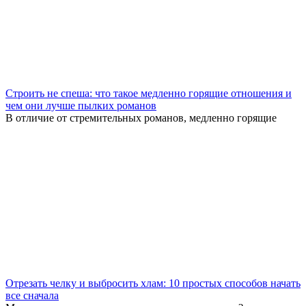
Строить не спеша: что такое медленно горящие отношения и
чем они лучше пылких романов
В отличие от стремительных романов, медленно горящие
Отрезать челку и выбросить хлам: 10 простых способов начать
все сначала