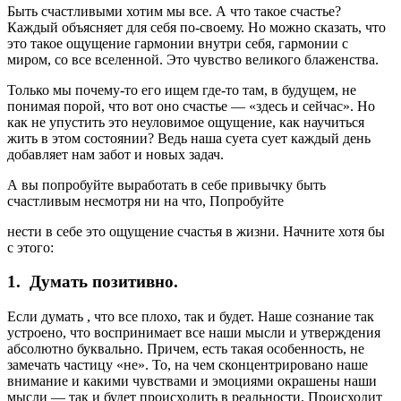
Быть счастливыми хотим мы все. А что такое счастье?
Каждый объясняет для себя по-своему. Но можно сказать, что
это такое ощущение гармонии внутри себя, гармонии с
миром, со все вселенной. Это чувство великого блаженства.
Только мы почему-то его ищем где-то там, в будущем, не
понимая порой, что вот оно счастье — «здесь и сейчас». Но
как не упустить это неуловимое ощущение, как научиться
жить в этом состоянии? Ведь наша суета сует каждый день
добавляет нам забот и новых задач.
А вы попробуйте выработать в себе привычку быть
счастливым несмотря ни на что, Попробуйте
нести в себе это ощущение счастья в жизни. Начните хотя бы
с этого:
1. Думать позитивно.
Если думать , что все плохо, так и будет. Наше сознание так
устроено, что воспринимает все наши мысли и утверждения
абсолютно буквально. Причем, есть такая особенность, не
замечать частицу «не». То, на чем сконцентрировано наше
внимание и какими чувствами и эмоциями окрашены наши
мысли — так и будет происходить в реальности. Происходит