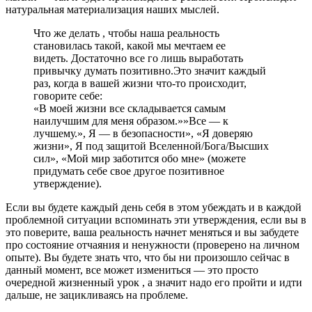
натуральная материализация наших мыслей.
Что же делать , чтобы наша реальность
становилась такой, какой мы мечтаем ее
видеть. Достаточно все го лишь выработать
привычку думать позитивно.Это значит каждый
раз, когда в вашей жизни что-то происходит,
говорите себе:
«В моей жизни все складывается самым
наилучшим для меня образом.»»Все — к
лучшему.», Я — в безопасности», «Я доверяю
жизни», Я под защитой Вселенной/Бога/Высших
сил», «Мой мир заботится обо мне» (можете
придумать себе свое другое позитивное
утверждение).
Если вы будете каждый день себя в этом убеждать и в каждой
проблемной ситуации вспоминать эти утверждения, если вы в
это поверите, ваша реальность начнет меняться и вы забудете
про состояние отчаяния и ненужности (проверено на личном
опыте). Вы будете знать что, что бы ни произошло сейчас в
данный момент, все может измениться — это просто
очередной жизненный урок , а значит надо его пройти и идти
дальше, не зацикливаясь на проблеме.