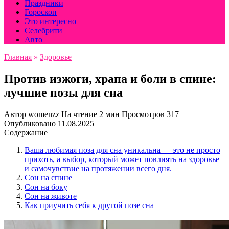
Праздники
Гороскоп
Это интересно
Селебрити
Авто
Главная
»
Здоровье
Против изжоги, храпа и боли в спине:
лучшие позы для сна
Автор
womenzz
На чтение
2 мин
Просмотров
317
Опубликовано
11.08.2025
Содержание
Ваша любимая поза для сна уникальна — это не просто
прихоть, а выбор, который может повлиять на здоровье
и самочувствие на протяжении всего дня.
Сон на спине
Сон на боку
Сон на животе
Как приучить себя к другой позе сна