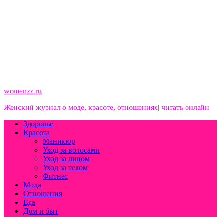
womenzz.ru
Женский журнал о моде, красоте, отношениях| читать онлайн
Здоровье
Красота
Маникюр
Уход за волосами
Уход за лицом
Уход за телом
Фитнес
Мода
Отношения
Еда
Дом и быт