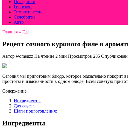
Праздники
Гороскоп
Это интересно
Селебрити
Авто
Главная
»
Еда
Рецепт сочного куриного филе в аромат
Автор
womenzz
На чтение
2 мин
Просмотров
285
Опубликован
Сегодня мы приготовим блюдо, которое обязательно покорит ва
простоты и изысканности в одном блюде. Всем советую пригото
Содержание
Ингредиенты
Для соуса:
Шаги приготовления:
Ингредиенты