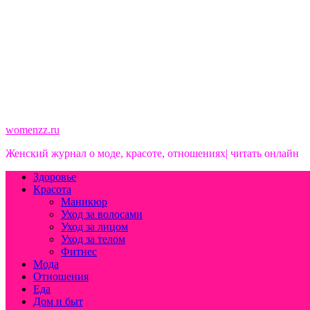
womenzz.ru
Женский журнал о моде, красоте, отношениях| читать онлайн
Здоровье
Красота
Маникюр
Уход за волосами
Уход за лицом
Уход за телом
Фитнес
Мода
Отношения
Еда
Дом и быт