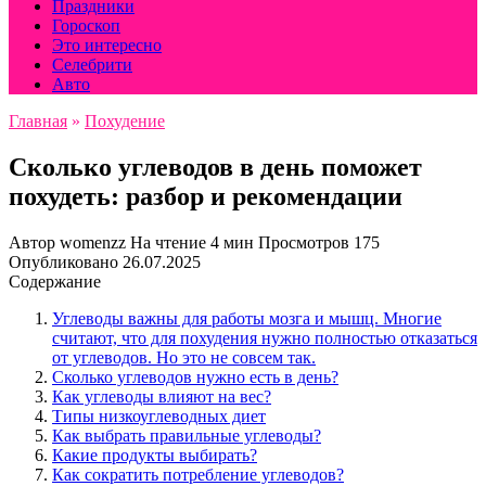
Праздники
Гороскоп
Это интересно
Селебрити
Авто
Главная
»
Похудение
Сколько углеводов в день поможет
похудеть: разбор и рекомендации
Автор
womenzz
На чтение
4 мин
Просмотров
175
Опубликовано
26.07.2025
Содержание
Углеводы важны для работы мозга и мышц. Многие
считают, что для похудения нужно полностью отказаться
от углеводов. Но это не совсем так.
Сколько углеводов нужно есть в день?
Как углеводы влияют на вес?
Типы низкоуглеводных диет
Как выбрать правильные углеводы?
Какие продукты выбирать?
Как сократить потребление углеводов?