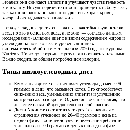
Frontiers они снижают аппетит и улучшают чувствительность
к инсулину. Инсулинорезистентность приводит к набору веса,
так как приводит к повышению уровня сахара в крови,
который откладывается в виде жира.
Низкоуглеводные диеты сначала вызывают быструю потерю
веса, но это в основном вода, а не жир, — согласно данным
исследования «Влияние диет с низким содержанием жиров и
углеводов на потерю веса и уровень липидов:
систематический обзор и метаанализ» 2020 года от журнала
Nutrients. Но их долгосрочные результаты остаются неясными.
Важно следить за общим потреблением калорий.
Типы низкоуглеводных диет
Кетогенная диета: ограничивает углеводы до менее 50
граммов в день, что вызывает кетоз. Это способствует
снижению веса, уменьшению аппетита и улучшению
контроля сахара в крови. Однако она очень строгая, что
делает ее сложной для длительного соблюдения.
Диета Аткинса: состоит из четырех фаз, начиная с
ограничения углеводов до 20–40 граммов в день на
первой фазе. Постепенно увеличивается потребление
углеводов до 100 граммов в день в последней фазе.