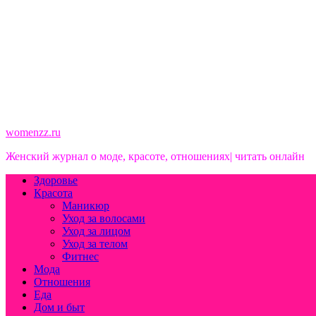
womenzz.ru
Женский журнал о моде, красоте, отношениях| читать онлайн
Здоровье
Красота
Маникюр
Уход за волосами
Уход за лицом
Уход за телом
Фитнес
Мода
Отношения
Еда
Дом и быт