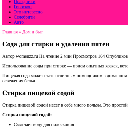
Праздники
Гороскоп
Это интересно
Селебрити
Авто
Главная
»
Дом и быт
Сода для стирки и удаления пятен
Автор
womenzz.ru
На чтение
2 мин
Просмотров
164
Опубликов
Использование соды при стирке — прием опытных хозяек, кото
П
ищевая сода может стать отличным помощником в домашнем хо
освежения белья.
Стирка пищевой содой
Стирка пищевой содой несет в себе много пользы. Это прост
Стирка пищевой содой:
Смягчает воду для полоскания