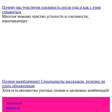
Почему мы чувствуем сонливость после еды и как с этим
справиться
Многим знакомо чувство усталости и сонливости,
накатывающее
Полное разоблачение! Специалисты рассказали, полезно ли
спать обнаженным
Хотя есть множество уютных пижам и шелковых комбинаций
Здоровье
Красота